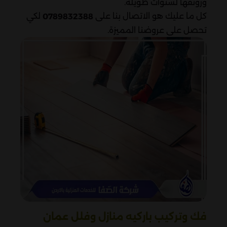
ورونقها لسنوات طويلة.
كل ما عليك هو الاتصال بنا على
لكي
0789832388
تحصل على عروضنا المميزة.
فك وتركيب باركيه منازل وفلل عمان