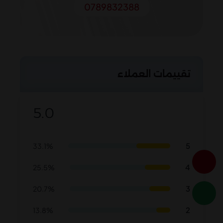
0789832388
تقييمات العملاء
5.0
5
33.1%
4
25.5%
3
20.7%
2
13.8%