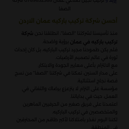
تركيب نجيل صناعي عمان 0789832388 شركة
إربد
الصفا
أحسن شركة تركيب باركيه عمان الاردن
منذ تأسيسنا لشركتنا “الصفا”، انطلقنا نحن
شركة
برؤية واضحة.
تركيب باركيه في عمان
فلم يكن طموحنا مجرد تركيب الباركيه، بل كان إحداث
ثورة في عالم تصميم الأرضيات.
مع الالتزام بأعلى معايير الجودة والابتكار.
على مدار السنين، تمكنا في شركتنا “الصفا” من نسج
قصة نجاح استثنائية.
مؤسسة على التزام لا يتزعزع برضاك والتفاني في
العمل. حيث في بداياتنا.
اعتمدنا على فريق صغير من الحرفيين الماهرين
والمتخصصين في تركيب الباركيه.
لكننا اليوم نفخر بامتلاكنا لأكبر طاقم من المحترفين
في المنطقة.