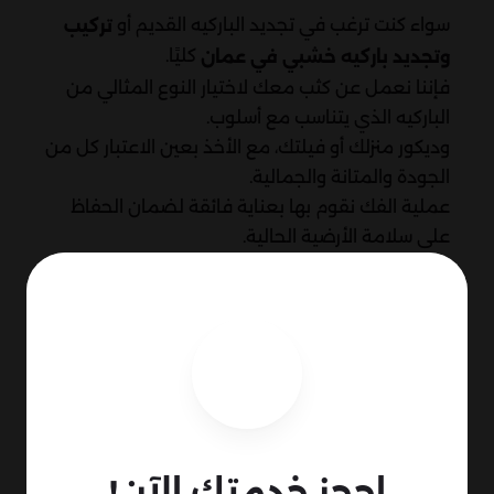
سواء كنت ترغب في تجديد الباركيه القديم أو
تركيب
كليًا.
وتجديد باركيه خشبي في عمان
فإننا نعمل عن كثب معك لاختيار النوع المثالي من
الباركيه الذي يتناسب مع أسلوب.
وديكور منزلك أو فيلتك، مع الأخذ بعين الاعتبار كل من
الجودة والمتانة والجمالية.
عملية الفك نقوم بها بعناية فائقة لضمان الحفاظ
على سلامة الأرضية الحالية.
مع استخدام أحدث الأدوات لمنع حدوث أي خدش. بعد
إزالة الباركيه القديم.
كما أن لدينا تشكيلة واسعة من خيارات الباركيه التي
تشمل أنواعًا مختلفة من الخشب، الألوان، والأنماط،
نحن نضمن أن يتم تركيب كل قطعة باركيه بدقة
متناهية، مع الاهتمام بأدق التفاصيل.
لضمان تحقيق مظهر متناسق وجذاب يدوم لسنوات.
إذ، نقوم بإعداد السطح بدقة لتركيب الجديد.
احجز خدمتك الآن!