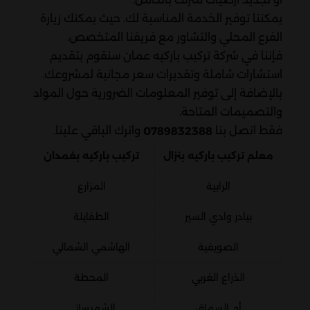
يمكننا توفير الخدمة المناسبة لك. حيث يمكنك زيارة
الفرع المحلي والتشاور مع فريقنا المتخصص.
فإننا في شركة تركيب باركيه عمان سنقوم بتقديم
استشارات شاملة وتقديرات سعر مجانية لمشروعك.
بالإضافة إلى توفير المعلومات الضرورية حول المواد
والتصميمات المتاحة.
فقط اتصل بنا
واترك الباقي علينا.
0789832388
معلم تركيب باركيه بنزال
تركيب باركيه بغمدان
الرابية
المزارع
بيادر وادي السير
الطفايلة
الصويفية
الهاشمي الشمالي
الذراع الغربي
المحطة
أم السماق
الشميساني