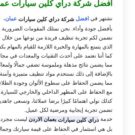
افضل شركة دراي كلين سيارات عما
نشتهر في
، ب
افضل
عمان
شركة دراي كلين سيارات
بأفضل جودة وأداء. نحن نمتلك المقومات الضرورية لت
نضمن لكم تجربة تنظيف فريدة من نوعها من خلال فر
الذي يتمتع بالمهارة والخبرة اللازمة للقيام بالمهام بكف
كما أننا نعتمد على أحدث التقنيات والمعدات في مج
مما يضمن نتائج مذهلة وملموسة تضفي جمالًا ولمعانً
بالإضافة إلى ذلك نستخدم مواد تنظيف متميزة وآمنة
مما يضمن الحفاظ على سطوع الألوان وجودة الطلاء
مع الحفاظ على المظهر الداخلي والخارجي للسيارة.
كذلك نولي اهتمامًا كبيرًا برضا عملائنا، ونسعى جاهد
تضمن تجربة إيجابية ومرضية لكل عميل.
خدمة
ليست مجرد خ
بعمان الاردن
دراي كلين سيارات
بل هي استثمار في الحفاظ على قيمة سيارتك وجماله