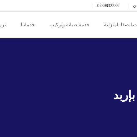
دن
0789832388
 الصفا المنزلية
خدمة صيانة وتركيب
خدماتنا
ترم
إربد